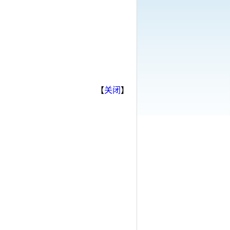
【
关闭
】