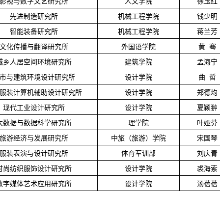
影视与数字文艺研究所
人文学院
徐玉红
先进制造研究所
机械工程学院
钱少明
智能装备研究所
机械工程学院
蒋兰芳
文化传播与翻译研究所
外国语学院
黄 骞
城乡人居空间环境研究所
建筑学院
孟海宁
市与建筑环境设计研究所
设计学院
曲
哲
服装计算机辅助设计研究所
设计学院
郑德均
现代工业设计研究所
设计学院
夏颖翀
大数据与数据科学研究所
理学院
叶娅芬
旅游经济与发展研究所
中旅（旅游）学院
宋国琴
服装表演与设计研究所
体育军训部
刘庆青
时尚纺织服饰设计研究所
设计学院
裘海索
数字媒体艺术应用研究所
设计学院
汤蓓蓓