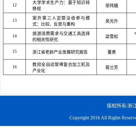
大学学术生产力：基于知识转
12
邬伟娥
移视
案外第三人定罪没收参与模
13
吴光升
式：比较、反思与重构
旅游消费需求与交通工具选择
14
梁雪松
的相关性研究
15
浙江省老龄产业发展研究报告
董勇
数控全自动管棒复合加工机及
16
蒋兰芳
产业化
版权所有:浙
Copyright 2016 All Righ