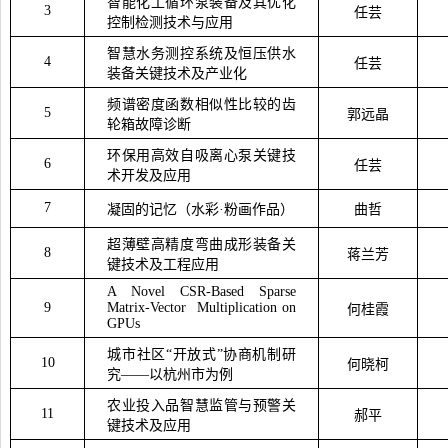
智能化工循环泵装备及其优化
3
任芸
控制检测技术与应用
智慧水务测控系统及恒压供水
4
任芸
装备关键技术及产业化
频谱密度函数相似性比较的齿
5
郭远晶
轮箱故障诊断
环保用高效自吸离心泵关键技
6
任芸
术开发及应用
7
凝固的记忆（水彩
·
粉画作品）
曲哲
超薄壁高精度弯曲成形装备关
8
蒋兰芳
键技术及工程应用
A Novel CSR-Based Sparse
9
Matrix-Vector Multiplication on
何桂霞
GPUs
城市社区
“
开放式
”
协商机制研
10
何晓柯
究
——
以杭州市为例
农业投入品智慧监管与预警关
11
郝平
键技术及应用