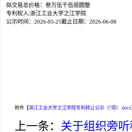
拟交易总价格：叁万伍千伍佰圆整
专利权人
:浙江工业大学之江学院
公示时间：
202
6
-0
5
-
25
截止日期：
202
6
-0
6
-
08
附件【
浙江工业大学之江学院专利转让公示（7项）.docx
上一条：
关于组织旁听