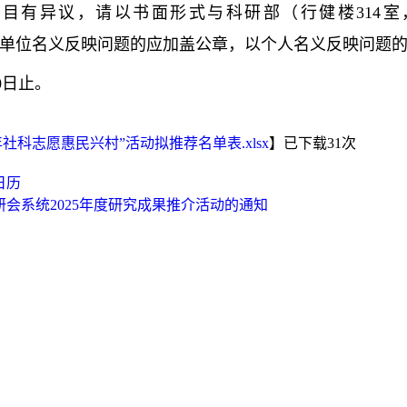
有异议，请以书面形式与科研部（行健楼314室，电话
cn）联系。以单位名义反映问题的应加盖公章，以个人名义反映问
0
日止。
社科志愿惠民兴村”活动拟推荐名单表.xlsx
】已下载
31
次
日历
会系统2025年度研究成果推介活动的通知