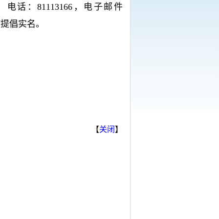
：81113166，电子邮件
题的提倡实名。
【
关闭
】